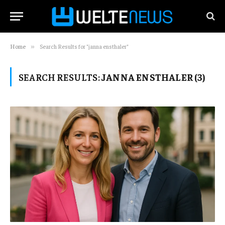
Home
Search Results for "janna ensthaler"
»
SEARCH RESULTS:
JANNA ENSTHALER (3)