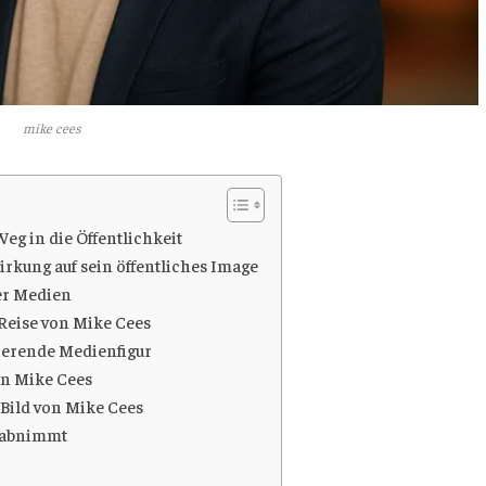
mike cees
eg in die Öffentlichkeit
rkung auf sein öffentliches Image
er Medien
Reise von Mike Cees
nierende Medienfigur
on Mike Cees
 Bild von Mike Cees
t abnimmt