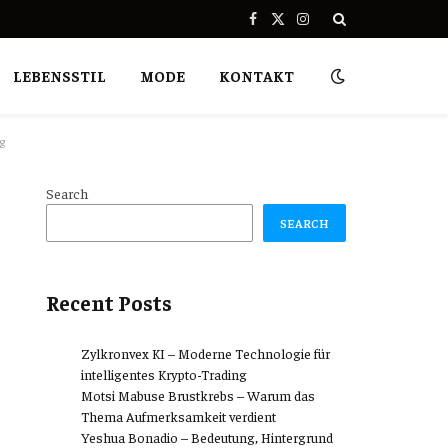
Facebook
X
Instagram
(Twitter)
LEBENSSTIL
MODE
KONTAKT
g
Search
SEARCH
Recent Posts
Zylkronvex KI – Moderne Technologie für
intelligentes Krypto-Trading
Motsi Mabuse Brustkrebs – Warum das
Thema Aufmerksamkeit verdient
Yeshua Bonadio – Bedeutung, Hintergrund