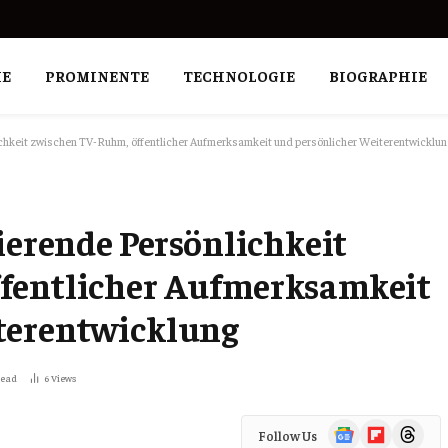
E
PROMINENTE
TECHNOLOGIE
BIOGRAPHIE
chkeit zwischen TV-Ruhm, öffentlicher Aufmerksamkeit und persönlicher Weiterentwicklun
nierende Persönlichkeit
fentlicher Aufmerksamkeit
terentwicklung
Read
6
Views
Google
Flipboard
Threads
Follow Us