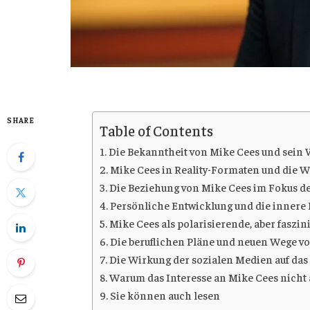
SHARE
Table of Contents
Die Bekanntheit von Mike Cees und sein W
Mike Cees in Reality-Formaten und die Wi
Die Beziehung von Mike Cees im Fokus d
Persönliche Entwicklung und die innere 
Mike Cees als polarisierende, aber faszi
Die beruflichen Pläne und neuen Wege v
Die Wirkung der sozialen Medien auf das
Warum das Interesse an Mike Cees nich
Sie können auch lesen