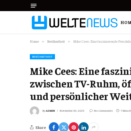
HOM
Home
Berühmtheit
Mike Cees: Eine faszinierende Persönli
»
»
BERÜHMTHEIT
Mike Cees: Eine faszi
zwischen TV-Ruhm, öf
und persönlicher Wei
By
ADMIN
November 30, 2025
No Comments
7 Mins 
Share